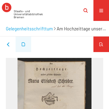
Gelegenheitsschrifttum
Am Hochzeittage unserer geliebten Schwester Maria Elisabeth Schröder [mit Joh Abr Runge]