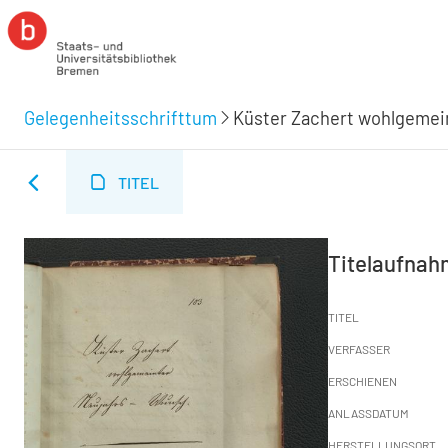
Gelegenheitsschrifttum
Küster Zachert wohlgemein
TITEL
Titelaufna
TITEL
VERFASSER
ERSCHIENEN
ANLASSDATUM
HERSTELLUNGSORT