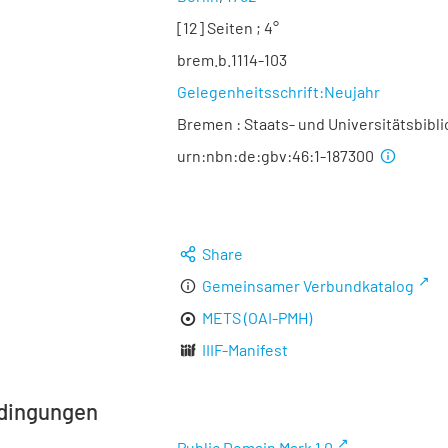
[12] Seiten ; 4°
brem.b.1114-103
Gelegenheitsschrift:Neujahr
Bremen : Staats- und Universitätsbibl
urn:nbn:de:gbv:46:1-187300
Share
Gemeinsamer Verbundkatalog
METS (OAI-PMH)
IIIF-Manifest
dingungen
Public Domain Mark 1.0