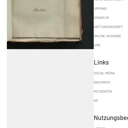
UMFANG
SIGNATUR
GATTUNGSBEGRIFF
ONLINE-AUSGABE
URN
Links
SOCIAL MEDIA
NACHWEIS
METADATEN
IIIF
Nutzungsbe