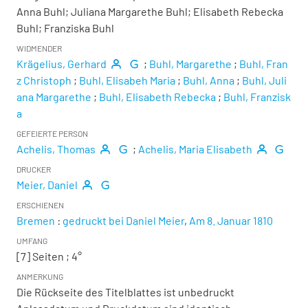
Anna Buhl; Juliana Margarethe Buhl; Elisabeth Rebecka
Buhl; Franziska Buhl
WIDMENDER
Krägelius, Gerhard
;
Buhl, Margarethe
;
Buhl, Fran
z Christoph
;
Buhl, Elisabeh Maria
;
Buhl, Anna
;
Buhl, Juli
ana Margarethe
;
Buhl, Elisabeth Rebecka
;
Buhl, Franzisk
a
GEFEIERTE PERSON
Achelis, Thomas
;
Achelis, Maria Elisabeth
DRUCKER
Meier, Daniel
ERSCHIENEN
Bremen
:
gedruckt bei Daniel Meier
,
Am 8. Januar 1810
UMFANG
[7] Seiten ; 4°
ANMERKUNG
Die Rückseite des Titelblattes ist unbedruckt