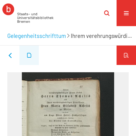
Gelegenheitsschrifttum
Ihrem verehrungswürdigen Onkel Herrn Thomas Achelis und Ihrer verehrungswürdigen Frau Tante Frau Maria Elisabeth Achelis geb. Meier weihen am Tage Ihrer Jubel-Hochzeitfeyer nachstehende Zeilen