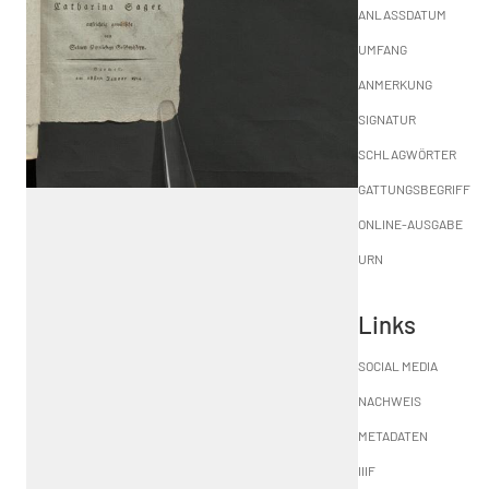
ANLASSDATUM
UMFANG
ANMERKUNG
SIGNATUR
SCHLAGWÖRTER
GATTUNGSBEGRIFF
ONLINE-AUSGABE
URN
Links
SOCIAL MEDIA
NACHWEIS
METADATEN
IIIF