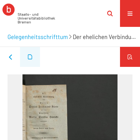
Gelegenheitsschrifttum
Der ehelichen Verbindung des Herrn Daniel Ferdinand Rueete mit der Demoiselle Maria Sophia Hünicke gewidmet