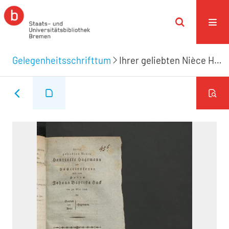
Gelegenheitsschrifttum
Ihrer geliebten Nièce Henriette Hagemann zur Hochzeitsfeyer mit dem Herrn Johann Baptista Hack