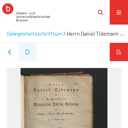
Gelegenheitsschrifttum
Herrn Daniel Tidemann und Demoiselle Margareta Tibeta Gröning am Tage Ihrer Verbindung den 27. August 1795