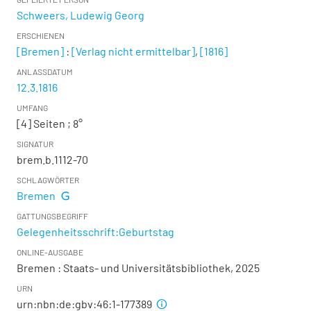
Schweers, Ludewig Georg
ERSCHIENEN
[Bremen]
:
[Verlag nicht ermittelbar]
,
[1816]
ANLASSDATUM
12.3.1816
UMFANG
[4] Seiten ; 8°
SIGNATUR
brem.b.1112-70
SCHLAGWÖRTER
Bremen
GATTUNGSBEGRIFF
Gelegenheitsschrift:Geburtstag
ONLINE-AUSGABE
Bremen : Staats- und Universitätsbibliothek, 2025
URN
urn:nbn:de:gbv:46:1-177389