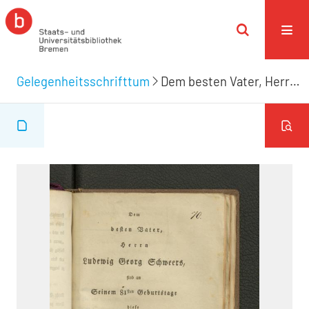
Gelegenheitsschrifttum
Dem besten Vater, Herrn Ludewig Georg Schweers, sind an Seinem 81sten Geburtstage diese frommen Empfindungen geweihet von Seinen Kindern. Bremen den 12 März 1816.