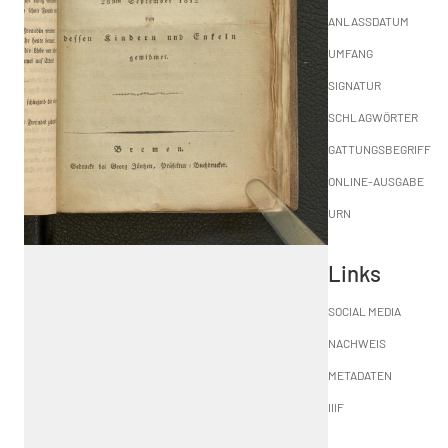
ANLASSDATUM
UMFANG
SIGNATUR
SCHLAGWÖRTER
GATTUNGSBEGRIFF
ONLINE-AUSGABE
URN
Links
SOCIAL MEDIA
NACHWEIS
METADATEN
IIIF