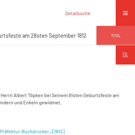
Detailsuche
urtsfeste am 28sten September 1812
TITEL
 Herrn Albert Töpken bei Seinem 91sten Geburtsfeste am
indern und Enkeln gewidmet.
 Präfektur-Buchdrucker.
,
[1812]