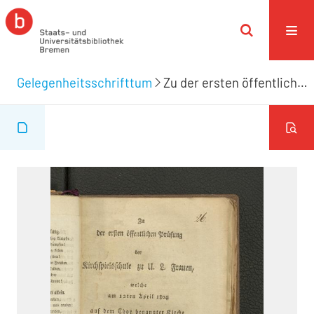
Gelegenheitsschrifttum
Zu der ersten öffentlichen Prüfung der Kirchspielschule zu U. L. Frauen, welche am 12ten April 1804 auf dem Chor benannter Kirche Vormittags 9 Uhr angestellt wird, werden sämtliche Glieder dieser Gemeinde so wie alle Gönner und Freunde der Jugend hierdurch eingeladen