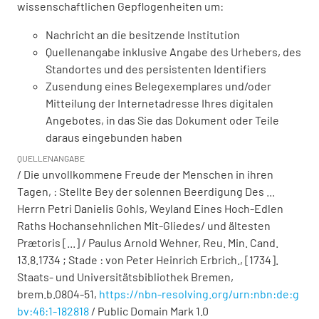
wissenschaftlichen Gepflogenheiten um:
Nachricht an die besitzende Institution
Quellenangabe inklusive Angabe des Urhebers, des
Standortes und des persistenten Identifiers
Zusendung eines Belegexemplares und/oder
Mitteilung der Internetadresse Ihres digitalen
Angebotes, in das Sie das Dokument oder Teile
daraus eingebunden haben
QUELLENANGABE
/ Die unvollkommene Freude der Menschen in ihren
Tagen, : Stellte Bey der solennen Beerdigung Des ...
Herrn Petri Danielis Gohls, Weyland Eines Hoch-Edlen
Raths Hochansehnlichen Mit-Gliedes/ und ältesten
Prætoris [...] / Paulus Arnold Wehner, Reu. Min. Cand.
13.8.1734 ; Stade : von Peter Heinrich Erbrich., [1734].
Staats- und Universitätsbibliothek Bremen,
brem.b.0804-51
,
https://nbn-resolving.org/urn:nbn:de:g
bv:46:1-182818
/ Public Domain Mark 1.0