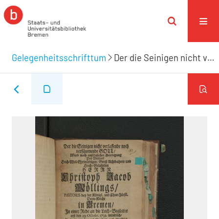
Gelegenheitsschrifttum
Der die Seinigen nicht verlassende noch versäumende Gott/ Ward nach ansehnlicher Beerdigung Des ... Herrn Christoph Jacob Möllings, Pastoris bey der ... Dom-Kirche in Bremen/ In einer Rede an die Leich-Begleiter erst den 23. Octobr. 1732 mündlich/ Nachgehends aber ... auch schrifftlich ... vorgestellet