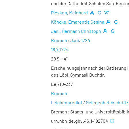
und der Cathedral-Schulen Sub-Recto
Plesken, Meinhard
Köncke, Emerentia Gesina
Jani, Hermann Christoph
Bremen
:
Jani
,
1724
18.7.1724
28 S. ; 4°
Erscheinungsjahr nach der Datierung i
des Löbl. Gymnasii Buchdr.
Ee 710-237
Bremen
Leichenpredigt
/
Gelegenheitsschrift
Bremen : Staats- und Universitätsbibl
urn:nbn:de:gbv:46:1-182704