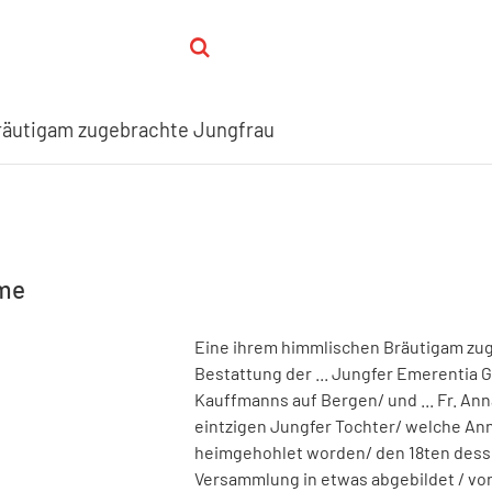
räutigam zugebrachte Jungfrau
hme
Eine ihrem himmlischen Bräutigam zu
Bestattung der ... Jungfer Emerentia 
Kauffmanns auf Bergen/ und ... Fr. A
eintzigen Jungfer Tochter/ welche Anno 
heimgehohlet worden/ den 18ten dessel
Versammlung in etwas abgebildet
/ vo