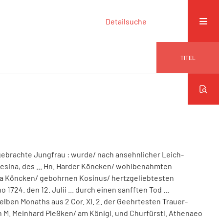
Detailsuche
TITEL
gebrachte Jungfrau
:
wurde/ nach ansehnlicher Leich-
Gesina, des ... Hn. Harder Köncken/ wohlbenahmten
nna Köncken/ gebohrnen Kosinus/ hertzgeliebtesten
1724. den 12. Julii ... durch einen sanfften Tod ...
ben Monaths aus 2 Cor. XI. 2. der Geehrtesten Trauer-
n M. Meinhard Pleßken/ am Königl. und Churfürstl. Athenaeo