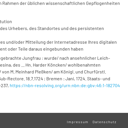
m Rahmen der üblichen wissenschaftlichen Gepflogenheiten
tution
des Urhebers, des Standortes und des persistenten
 und/oder Mitteilung der Internetadresse Ihres digitalen
ment oder Teile daraus eingebunden haben
ugebrachte Jungfrau : wurde/ nach ansehnlicher Leich-
Gesina, des ... Hn. Harder Köncken/ wohlbenahmten
] / von M. Meinhard Pleßken/ am Königl. und Churfürstl.
b-Rectore. 18.7.1724 ; Bremen : Jani, 1724. Staats- und
-237
,
https://nbn-resolving.org/urn:nbn:de:gbv:46:1-182704
Impressum
Datenschutz