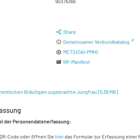
90376366
Share
Gemeinsamer Verbundkatalog
METS (OAI-PMH)
IIIF-Manifest
immlischen Bräutigam zugebrachte Jungfrau
[
5,38 MB
]
assung
bei der Personendatenerfassung:
 QR-Code oder öffnen Sie
hier
das Formular zur Erfassung einer 