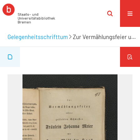
Gelegenheitsschrifttum
Zur Vermählungsfeier unserer geliebten Schwester Fräulein Johann Meier mit Herrn Wilhelm Haas