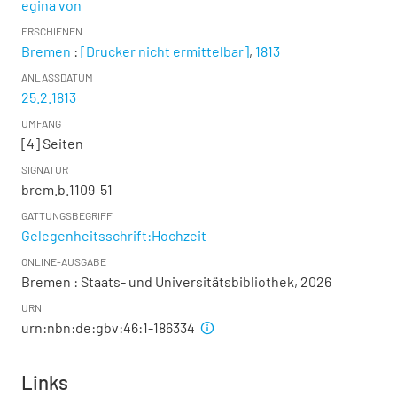
egina von
ERSCHIENEN
Bremen
:
[Drucker nicht ermittelbar]
,
1813
ANLASSDATUM
25.2.1813
UMFANG
[4] Seiten
SIGNATUR
brem.b.1109-51
GATTUNGSBEGRIFF
Gelegenheitsschrift:Hochzeit
ONLINE-AUSGABE
Bremen : Staats- und Universitätsbibliothek, 2026
URN
urn:nbn:de:gbv:46:1-186334
Links