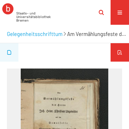
Gelegenheitsschrifttum
Am Vermählungsfeste des Herrn Joh. Heinr. Christian Ungewitter mit der Demoiselle Margareta Regina von Lengercke