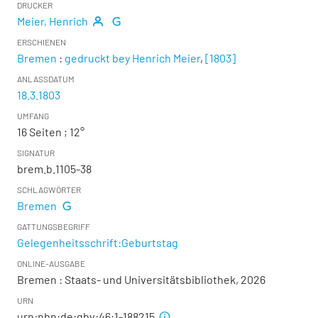
DRUCKER
Meier, Henrich
ERSCHIENEN
Bremen
:
gedruckt bey Henrich Meier
,
[1803]
ANLASSDATUM
18.3.1803
UMFANG
16 Seiten ; 12°
SIGNATUR
brem.b.1105-38
SCHLAGWÖRTER
Bremen
GATTUNGSBEGRIFF
Gelegenheitsschrift:Geburtstag
ONLINE-AUSGABE
Bremen : Staats- und Universitätsbibliothek, 2026
URN
urn:nbn:de:gbv:46:1-188215