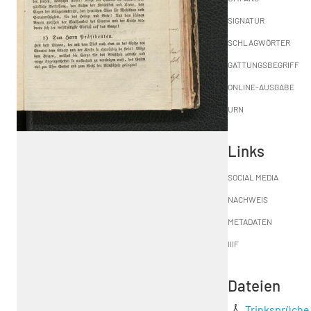
SIGNATUR
SCHLAGWÖRTER
GATTUNGSBEGRIFF
ONLINE-AUSGABE
URN
Links
SOCIAL MEDIA
NACHWEIS
METADATEN
IIIF
Dateien
Trinksprüche 