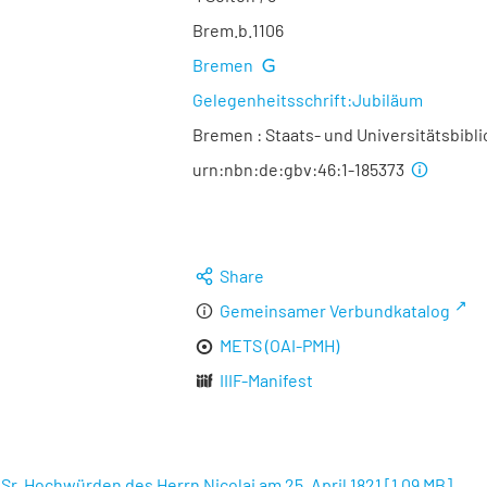
Brem.b.1106
Bremen
Gelegenheitsschrift:Jubiläum
Bremen : Staats- und Universitätsbibl
urn:nbn:de:gbv:46:1-185373
Share
Gemeinsamer Verbundkatalog
METS (OAI-PMH)
IIIF-Manifest
Sr. Hochwürden des Herrn Nicolai am 25. April 1821
[
1,09 MB
]