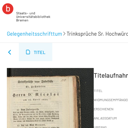
Gelegenheitsschrifttum
Trinksprüche Sr. Hochwürde
TITEL
Titelaufna
TITEL
WIDMUNGSEMPFÄNGE
ERSCHIENEN
ANLASSDATUM
UMFANG