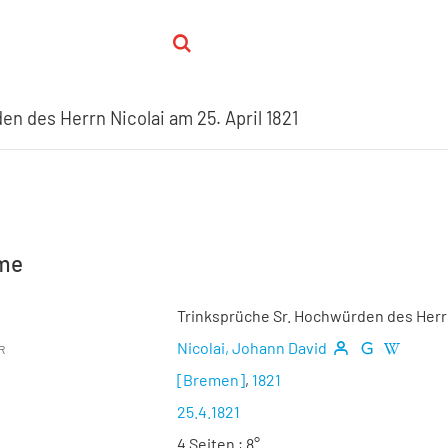
n des Herrn Nicolai am 25. April 1821
hme
Trinksprüche Sr. Hochwürden des Herrn 
Nicolai, Johann David
R
[Bremen]
,
1821
25.4.1821
4 Seiten ; 8°