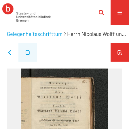
Gelegenheitsschrifttum
Herrn Nicolaus Wolff und Fräulein Mariana Ariana Haase am glücklichen Eheverbindungs-Tage den 26. Dez. 1816