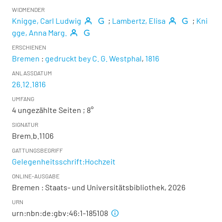
WIDMENDER
Knigge, Carl Ludwig
;
Lambertz, Elisa
;
Kni
gge, Anna Marg.
ERSCHIENEN
Bremen
:
gedruckt bey C. G. Westphal
,
1816
ANLASSDATUM
26.12.1816
UMFANG
4 ungezählte Seiten ; 8°
SIGNATUR
Brem.b.1106
GATTUNGSBEGRIFF
Gelegenheitsschrift:Hochzeit
ONLINE-AUSGABE
Bremen : Staats- und Universitätsbibliothek, 2026
URN
urn:nbn:de:gbv:46:1-185108