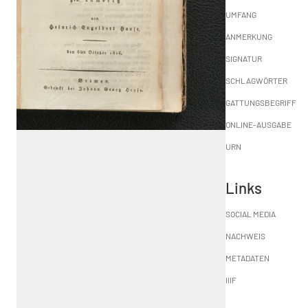
UMFANG
ANMERKUNG
SIGNATUR
SCHLAGWÖRTER
GATTUNGSBEGRIFF
ONLINE-AUSGABE
URN
Links
SOCIAL MEDIA
NACHWEIS
METADATEN
IIIF