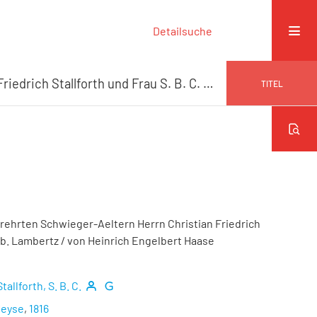
Detailsuche
Am silbernen Hochzeitstage meiner verehrten Schwieger-Aeltern Herrn Christian Friedrich Stallforth und Frau S. B. C. Stallforth geb. Lambertz
TITEL
rehrten Schwieger-Aeltern Herrn Christian Friedrich
geb. Lambertz
/ von Heinrich Engelbert Haase
Stallforth, S. B. C.
Heyse
,
1816