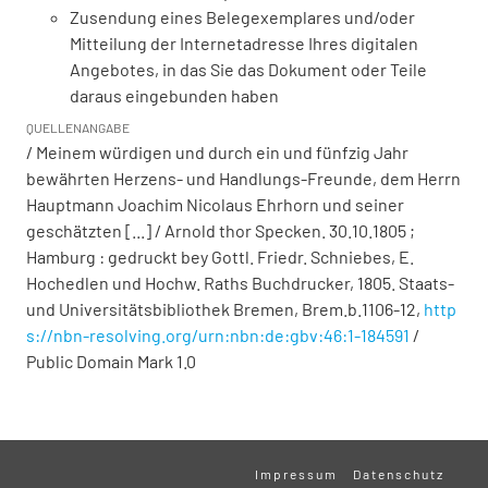
Zusendung eines Belegexemplares und/oder
Mitteilung der Internetadresse Ihres digitalen
Angebotes, in das Sie das Dokument oder Teile
daraus eingebunden haben
QUELLENANGABE
/ Meinem würdigen und durch ein und fünfzig Jahr
bewährten Herzens- und Handlungs-Freunde, dem Herrn
Hauptmann Joachim Nicolaus Ehrhorn und seiner
geschätzten [...] / Arnold thor Specken. 30.10.1805 ;
Hamburg : gedruckt bey Gottl. Friedr. Schniebes, E.
Hochedlen und Hochw. Raths Buchdrucker, 1805. Staats-
und Universitätsbibliothek Bremen,
Brem.b.1106-12
,
http
s://nbn-resolving.org/urn:nbn:de:gbv:46:1-184591
/
Public Domain Mark 1.0
Impressum
Datenschutz