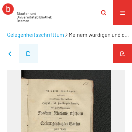
Gelegenheitsschrifttum
Meinem würdigen und durch ein und fünfzig Jahr bewährten Herzens- und Handlungs-Freunde, dem Herrn Hauptmann Joachim Nicolaus Ehrhorn und seiner geschätzten Gattin zum Tage Ihrer fünfzigjährigen ehelichen Einsegnung gewidmet. Den 30sten Oktober 1805