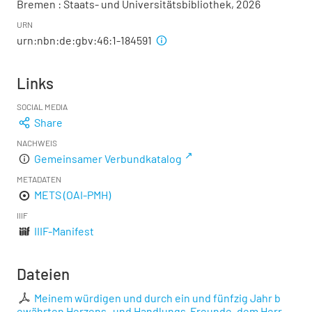
Bremen : Staats- und Universitätsbibliothek, 2026
URN
urn:nbn:de:gbv:46:1-184591
Links
SOCIAL MEDIA
Share
NACHWEIS
Gemeinsamer Verbundkatalog
METADATEN
METS (OAI-PMH)
IIIF
IIIF-Manifest
Dateien
Meinem würdigen und durch ein und fünfzig Jahr b
ewährten Herzens- und Handlungs-Freunde, dem Herr