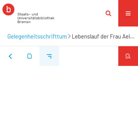
Gelegenheitsschrifttum
Lebenslauf der Frau Aeltermänninn Anna Christina Merrem gebohrenen Barkey welche am 13ten des Monats August 1769 diß Zeitliche mit dem Ewigem verwechselte.