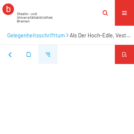
Gelegenheitsschrifttum
Als Der Hoch-Edle, Veste, Hoch-Achtbahre, Hoch-Gelahrte und Hoch-Weise Herr, Herr Daniel von Büren, fürtrefflicher JCtus und bißhero an die sechzehn Jahre Raths-Verwandter dieser Stadt, als Neu-erwehlter Herr Bürgermeister den 29. Novembr. Anno 1736. öffentlich eingeführet wurde, machte mit diesen eilfertigen Zeilen seine unterthänigste Aufwartung