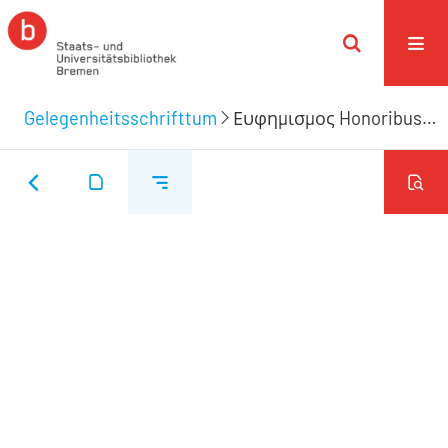
Gelegenheitsschrifttum
Ευφημισμος Honoribus Consularibus Viri Magnifici, Prænobilissimi atque Consultissimi, ... Domini Jacobi Hünekenii, JCti Excellentissimi Avi Sui Honoratissimi