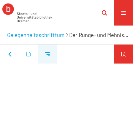
Gelegenheitsschrifttum
Der Runge- und Mehnischen Eheverbindung, welche den 26 April 1774. vollzogen wurde, widmet diese Zeilen