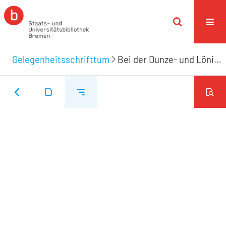
Gelegenheitsschrifttum
Bei der Dunze- und Löningschen höchstbeglückten Eheverbindung welche den 15. Novembr. im Jahr 1774 vergnügt vollzogen worden wiedmet zu dieser feierlichen Vermählung seine ergebenste Seegenswünsche der dem werthesten Löningschen Hause ganz besonders verpflichtete Verehrer D.