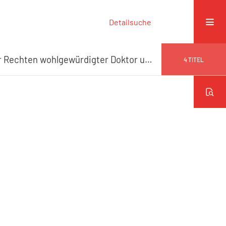
Detailsuche
Als Seine Magnificenz der T. T. Hochwohlgeborne Herr Herr Albertus Gröning beider Rechten wohlgewürdigter Doktor und bis ins 36. Jahr wohlverdienter längst ältester Herr des Raths zur Bürgermeisterwürde am 21. May 1781 erhoben wurde bezeigte ihre Ehrerbietung und Freude die hiesige teutsche Gesellschaft.
4
TITEL