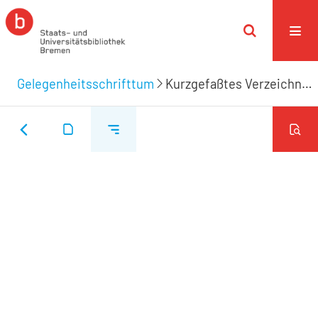
Gelegenheitsschrifttum
Kurzgefaßtes Verzeichniß des ruhmwürdigen und verdienstvollen Lebens, und nunmehro erfolgten seligen Absterbens des weiland ..., Herrn Daniel Weitsel, Hochverdienten ältesten Herrn des Raths dieser Kaiserl. freien Reichsstadt Bremen, hochangesehenen Bauherrn der Gemeine zu St. Ansgarii, und weitberühmten Kauf- und Handelsherrn; ...