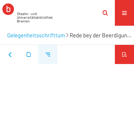
Gelegenheitsschrifttum
Rede bey der Beerdigung Des weiland Hochwohlgebohrnen Herrn