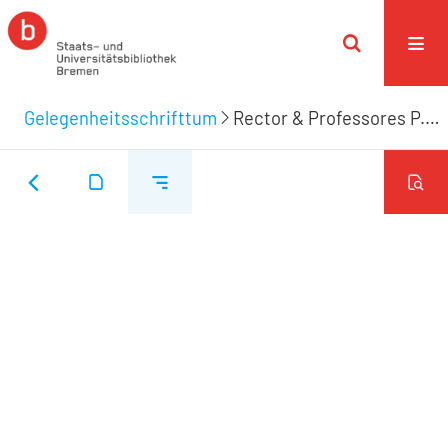
Gelegenheitsschrifttum
Rector & Professores P. Illustris Scholæ Bremensis Lectori S.