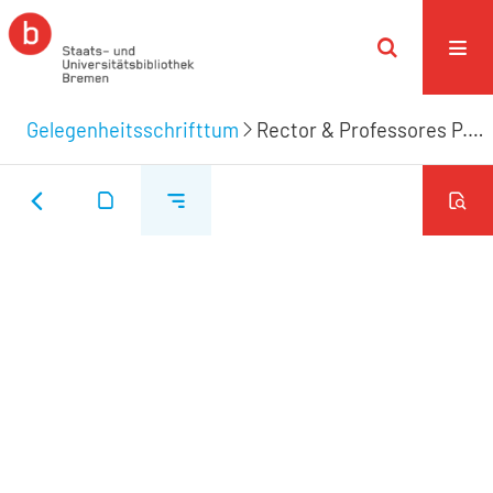
Gelegenheitsschrifttum
Rector & Professores P. Illustris Scholæ Bremensis Lectori S.