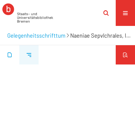
Gelegenheitsschrifttum
Naeniae Sepvlchrales, In Memoriam Viri Perqvam Magnifici, ..., Domini Iohannis Holleri, ...