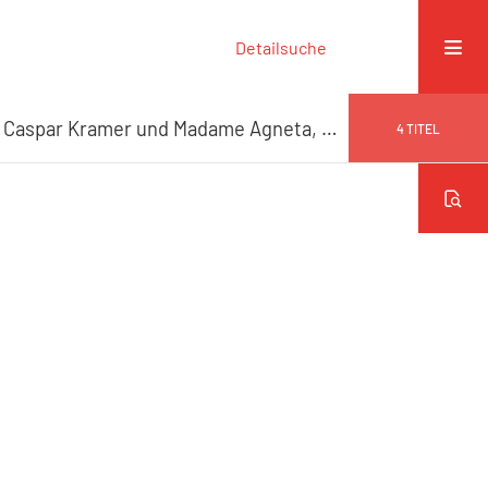
Detailsuche
Acrostichon, dem glücklichen Tage, der vor fünf und zwanzig Jahren Herrn Johann Caspar Kramer und Madame Agneta, geb. Kalkmann vereinigte, am Tage seiner Erneuerung den 17. September 1807 gewidmet
4
TITEL