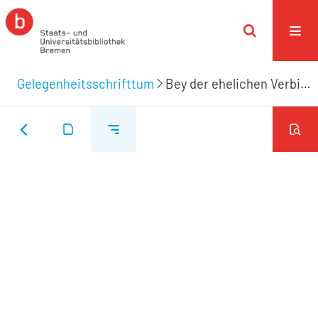
Gelegenheitsschrifttum
Bey der ehelichen Verbindung des Herrn Johann Anthon Probst mit der Demoiselle Ernesta Margar. Bühring