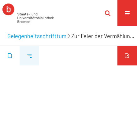
Gelegenheitsschrifttum
Zur Feier der Vermählung des Herrn Johann Conrad Bley mit der Jungfrau Antonia Charl. Derkhiem gewidmet von J. F. Bley. Am 18. Mai 1843.