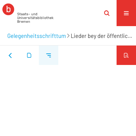
Gelegenheitsschrifttum
Lieder bey der öffentlichen Confirmation am Gedächtnißtage der Himmelfahrth Jesu in U. L. Fr. den 23. May 1805