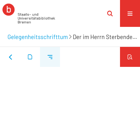
Gelegenheitsschrifttum
Der im Herrn Sterbenden Seligkeit/ vor/ in/ und nach ihrem Tode machte aus dem ... Leichenspruch der ... Frauen Margareten/ gebohrnen und vermählten/ Rouwen/ des Hrn. Arnold Rouwen/ wohlbenahmten Kauff- und Handelmanns hieselbst/ liebwerthesten Ehegenoßin/ nach Dero ... den 21. Sept. vollenzogenen Beerdigung/ ... ausführlich