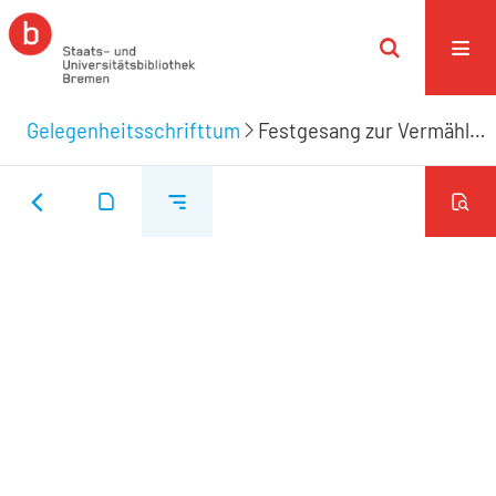
Gelegenheitsschrifttum
Festgesang zur Vermählungsfeier des Herrn Eduard Segnitz und der Jungfrau Sophie Osterloh am 20. July 1832