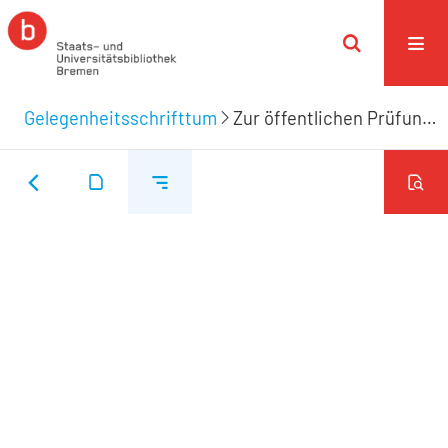
Gelegenheitsschrifttum
Zur öffentlichen Prüfung der Zöglinge der Kirchspiels-Schule zu St. Pauli am 22. Juni 1823