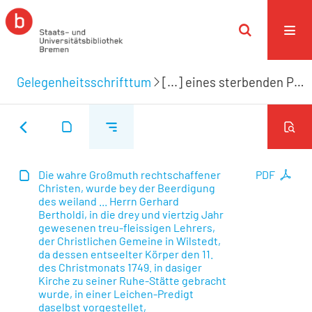
Gelegenheitsschrifttum
[...] eines sterbenden Priesters, wurde am 11. Decemb. 1749. bey der Beerdigung des weyland ... Herrn Gerhard Bertholdi, in die drey und viertzig Jahr gewesenen treu-fleissigen Pastoris, und Seelen-Hirten bey der Gemeine Christi zu Wilstedt, ... im Pfarrhause daselbsten ... in einer Abdanckungs-Rede vorgsetellet
Die wahre Großmuth rechtschaffener
PDF
Christen, wurde bey der Beerdigung
des weiland ... Herrn Gerhard
Bertholdi, in die drey und viertzig Jahr
gewesenen treu-fleissigen Lehrers,
der Christlichen Gemeine in Wilstedt,
da dessen entseelter Körper den 11.
des Christmonats 1749. in dasiger
Kirche zu seiner Ruhe-Stätte gebracht
wurde, in einer Leichen-Predigt
daselbst vorgestellet,