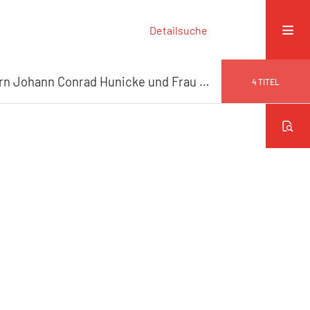
Detailsuche
Freundschaftliche Wünsche unserm werthgeschätzten Bruder und Schwester Herrn Johann Conrad Hunicke und Frau Veronica Hunicke geb. Petersen bey der Feier ihres fünf und zwanzigjährigen Hochzeitsfestes, am 21sten May ergebenst gewidmet
4
TITEL