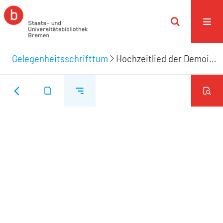
Gelegenheitsschrifttum
Hochzeitlied der Demoiselle von der Heide und des Herrn Johann Heinrich Weber am Tage Ihrer ehelichen Verbindung in Braunschweig