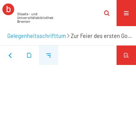
Gelegenheitsschrifttum
Zur Feier des ersten Gottesdienstes in der St. Johannis-Kirche am 17ten October 1823