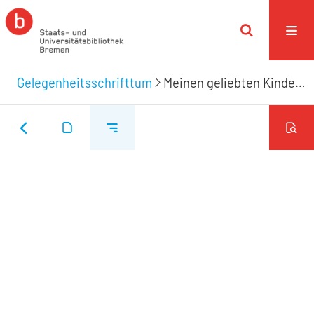
Gelegenheitsschrifttum
Meinen geliebten Kindern Herrn Doctor Bicker und seiner Gattin an Ihrem silbernen Hochzeitsfeste am 2 May 1805