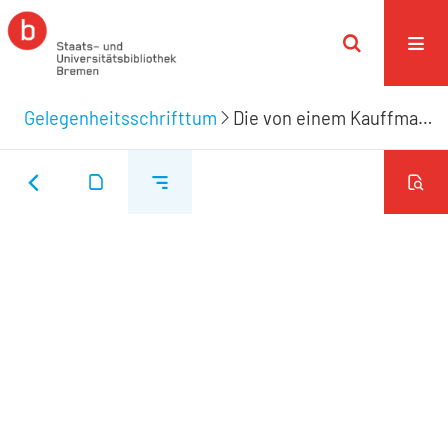
Gelegenheitsschrifttum
Die von einem Kauffmann beyde dem Himmel und der Erden fürgezogene Perle wollte aus dem fürgeschriebenen Leichtext/ ... nach der ... Beerdigung des in Oldenburg A. 1674. den 14. Maji gebohrnen/ aber zu Bremen/ A. 1717. den 22. Octob./ ... entschlaffenen/ ... Hn. Sivard Anton Ibbeken/ weiland ... Kauffmanns zu Oldenburg/ in einem den 27. Octob. gehaltenen Leichsermon/ ... anpreisen