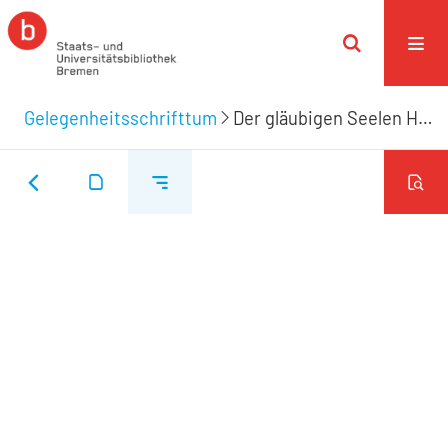
Gelegenheitsschrifttum
Der gläubigen Seelen Harren auf Gott. Nach ... Leich-Bestättigung Des Anno 1697. den 7. Januarii zu Bremen gebohrnen/ und Anno 1724. den 8. Junii selig entschlaffenen ... Herrn Tietje Tietjen/ Wolbenahmten jungen Kauff- und Handelsmans allhie in Bremen, Den 13. Junii Im Sterb- und Trauer-Hause ... angepriesenen Worten ...