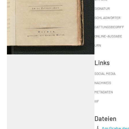
SIGNATUR
SCHLAGWÖRTER
GATTUNGSBEGRIFF
ONLINE-AUSGABE
URN
Links
SOCIAL MEDIA
NACHWEIS
METADATEN
IIIF
Dateien
Am Grabe des