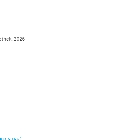
iothek, 2026
903,40 kb
]