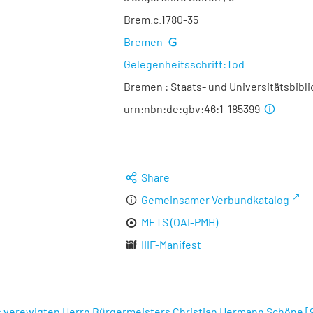
Brem.c.1780-35
Bremen
Gelegenheitsschrift:Tod
Bremen : Staats- und Universitätsbibl
urn:nbn:de:gbv:46:1-185399
Share
Gemeinsamer Verbundkatalog
METS (OAI-PMH)
IIIF-Manifest
 verewigten Herrn Bürgermeisters Christian Hermann Schöne
[