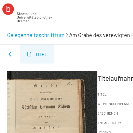
Gelegenheitsschrifttum
Am Grabe des verewigten 
TITEL
Titelaufna
TITEL
WIDMUNGSEMPFÄNGE
ERSCHIENEN
ANLASSDATUM
UMFANG