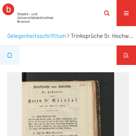
Gelegenheitsschrifttum
Trinksprüche Sr. Hochwürden des Herrn Nicolai am 25. April 1821