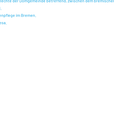
 die Rechte der Domgemeinde betreffend, zwischen dem bremisch
.
menpflege im Bremen.
esa.