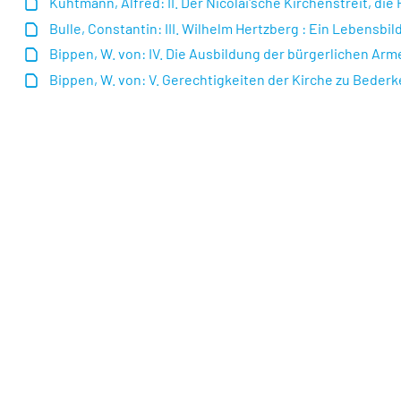
Kühtmann, Alfred: II. Der Nicolai'sche Kirchenstreit,
Bulle, Constantin: III. Wilhelm Hertzberg : Ein Lebensbild
Bippen, W. von: IV. Die Ausbildung der bürgerlichen Ar
Bippen, W. von: V. Gerechtigkeiten der Kirche zu Bederk