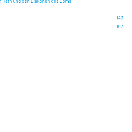
en Rath und den Diakonen des Doms.
143
162