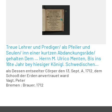
Treue Lehrer und Prediger/ als Pfeiler und
Seulen/ inn einer kurtzen Abdanckungsräde/
gehalten Dem ... Herrn M. Ulrico Menten, Bis ins
16te Jahr bey hiesiger Königl. Schwedischen
Haupt- und Dom-Kirchen St. Petri Treu-
als Dessen entseelter Cörper den 13. Sept. A. 1712. dem
gewesenen Pastori
Schooß der Erden anvertrauet ward
Vagt, Peter
Bremen : Brauer, 1712