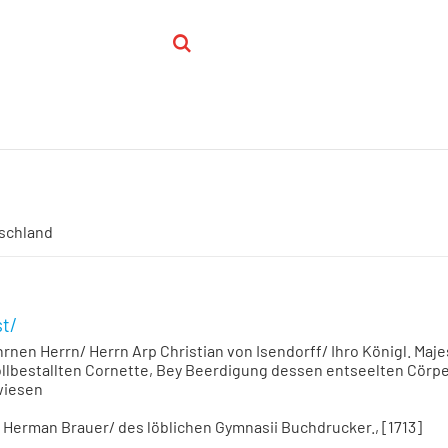
schland
st/
en Herrn/ Herrn Arp Christian von Isendorff/ Ihro Königl. Maj
lbestallten Cornette, Bey Beerdigung dessen entseelten Cörper
wiesen
 Herman Brauer/ des löblichen Gymnasii Buchdrucker., [1713]