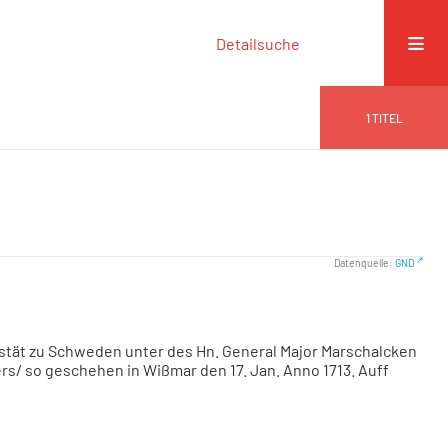
Detailsuche
1
TITEL
Datenquelle:
GND
estät zu Schweden unter des Hn. General Major Marschalcken
s/ so geschehen in Wißmar den 17. Jan. Anno 1713. Auff